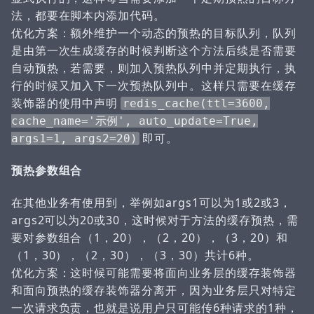
法，都要在脚本内添加代码。
优化方案：额外维护一个动态的预热的目标队列，队列
是由第一次生成缓存的时候判断这个方法后续是否需要
自动预热，若需要，则加入预热队列中并定期执行，执
行的时候又加入下一次预热队列中。这样只需要在缓存
装饰器的使用中声明
redis_cache(ttl=3600,
cache_name='示例', auto_update=True,
即可。
args1=1, args2=20)
预热参数组合
在其他业务有使用到，举例如args1可以为1或2或3，
args2可以为20或30，这时候对于方法的缓存预热，需
要对参数组合（1，20），（2，20），（3，20）和
（1，30），（2，30），（3，30）共计6种。
优化方案：这时候可能需要将面向业务层的缓存装饰器
和面向预热的缓存装饰器分离开，因为业务层只对特定
一次请求负责，也就是说用户只可能传6种请求的1种，