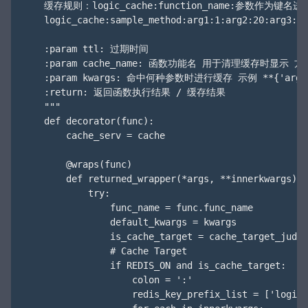
    缓存规则：logic_cache:function_name:参数作为键名
    logic_cache:sample_method:arg1:1:arg2:20:arg3:ra
    :param ttl: 过期时间

    :param cache_name: 函数功能名 用于清理缓存时显示 
    :param kwargs: 命中何种参数时进行缓存 示例 **{'arg1': 
    :return: 返回函数执行结果 / 缓存结果

    """

    def decorator(func):

        cache_serv = cache

        @wraps(func)

        def returned_wrapper(*args, **innerkwargs):

            try:

                func_name = func.func_name

                default_kwargs = kwargs

                is_cache_target = cache_target_judge
                # Cache Target

                if REDIS_ON and is_cache_target:

                    colon = ':'

                    redis_key_prefix_list = ['logic_