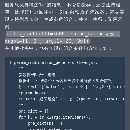
服务只需要将这1种的结果，不管是缓存，还是生成缓
存，处理好并返回即可； 对面向预热的装饰器，需要实
现支持列表传参，生成参数组合，并逐一执行，调用示
例：
redis_cache(ttl=3600, cache_name='示例',
args1=[1, 2], args2=[20, 30])
在其他业务中，也有实现过组合参数的方法，如：
f param_combination_generator(kwargs):

    """

    参数排列组合生成器

    根据dict生成各个key名对应多个可能值的组合情况

    如{'key1':['value1', 'value2'], 'key2':['value
    :param kwargs:

    :return: 返回组合list, 如[((page_num, 1)(sort_type,
    """

    pre_dict = {}

    for k, v in kwargs.iteritems():

        pre_dict[k] = []

        for each_value in v:
