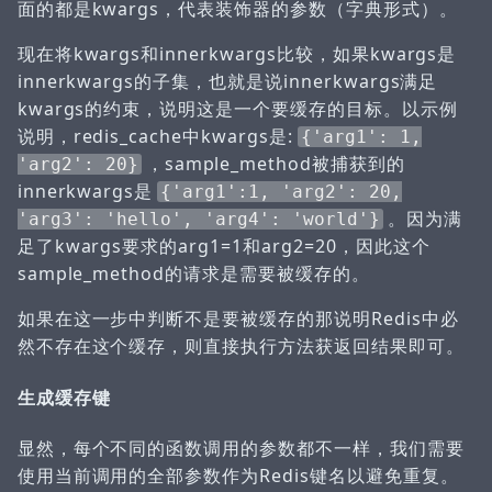
面的都是kwargs，代表装饰器的参数（字典形式）。
现在将kwargs和innerkwargs比较，如果kwargs是
innerkwargs的子集，也就是说innerkwargs满足
kwargs的约束，说明这是一个要缓存的目标。以示例
说明，redis_cache中kwargs是:
{'arg1': 1,
，sample_method被捕获到的
'arg2': 20}
innerkwargs是
{'arg1':1, 'arg2': 20,
。因为满
'arg3': 'hello', 'arg4': 'world'}
足了kwargs要求的arg1=1和arg2=20，因此这个
sample_method的请求是需要被缓存的。
如果在这一步中判断不是要被缓存的那说明Redis中必
然不存在这个缓存，则直接执行方法获返回结果即可。
生成缓存键
显然，每个不同的函数调用的参数都不一样，我们需要
使用当前调用的全部参数作为Redis键名以避免重复。