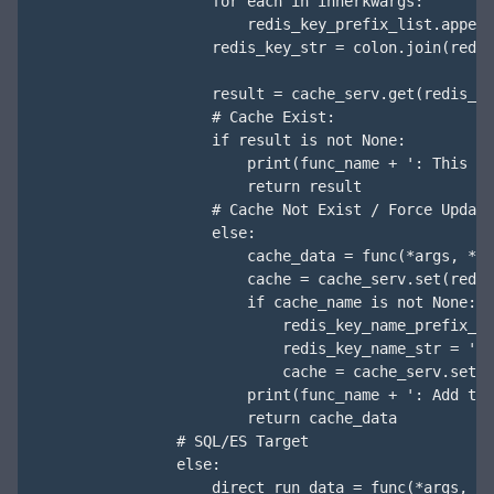
                    for each in innerkwargs:

                        redis_key_prefix_list.append
                    redis_key_str = colon.join(redis
                    result = cache_serv.get(redis_ke
                    # Cache Exist:

                    if result is not None:

                        print(func_name + ': This is
                        return result

                    # Cache Not Exist / Force Update

                    else:

                        cache_data = func(*args, **i
                        cache = cache_serv.set(redis
                        if cache_name is not None:

                            redis_key_name_prefix_li
                            redis_key_name_str = ':'
                            cache = cache_serv.set(r
                        print(func_name + ': Add to 
                        return cache_data

                # SQL/ES Target

                else:

                    direct_run_data = func(*args, **