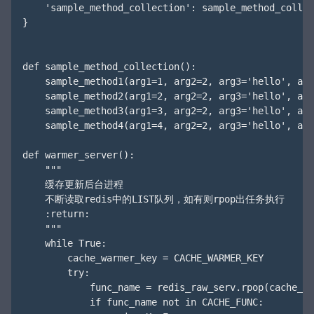
    'sample_method_collection': sample_method_collec
}

def sample_method_collection():

    sample_method1(arg1=1, arg2=2, arg3='hello', arg
    sample_method2(arg1=2, arg2=2, arg3='hello', arg
    sample_method3(arg1=3, arg2=2, arg3='hello', arg
    sample_method4(arg1=4, arg2=2, arg3='hello', arg
def warmer_server():

    """

    缓存更新后台进程

    不断读取redis中的LIST队列，如有则rpop出任务执行

    :return:

    """

    while True:

        cache_warmer_key = CACHE_WARMER_KEY

        try:

            func_name = redis_raw_serv.rpop(cache_wa
            if func_name not in CACHE_FUNC:
