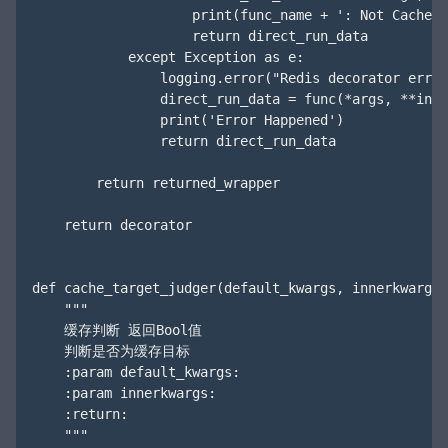
                    print(func_name + ': Not Cache T
                    return direct_run_data

            except Exception as e:

                logging.error("Redis decorator error
                direct_run_data = func(*args, **inne
                print('Error Happened')

                return direct_run_data

        return returned_wrapper

    return decorator

def cache_target_judger(default_kwargs, innerkwargs):
    """

    缓存判断 返回Bool值

    判断是否为缓存目标

    :param default_kwargs:

    :param innerkwargs:

    :return:

    """
